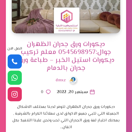
ديكورات ورق جدران الظهران
اتصل الان
جوال:0545698957 معلم تركيب
ديكورات استيل الخبر – طباعة ورق
جدران بالدمام
dmxz
سبتمبر 20, 2022
0
ديكورات ورق جدران الظهران تتوفر لدينا بمختلف الاشكال
الجميلة التي تلبي جميع الاذواق لدى عملائنا الكرام بالشرقية ,
يمكنك اختيار لفة ورق الجدران التي تحب ونحن علينا التنفيذ بكل
اتقان…