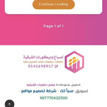
Continue reading
Page 1 of 1
الحقوق محفوظة ©
معلم ديكورات الشرقية
تسويق:
سبأ تك
-
شركة تصميم مواقع
-
967770422300