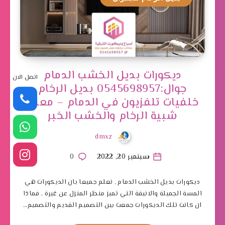
ديكورات بديل الخشب الدمام
اتصل الان
جوال:0545698957 بديل الرخام
خلفيات تلفزيون في الدمام – معلم
شبية الرخام والخشب الخبر
dmxz
سبتمبر 20, 2022
0
ديكورات بديل الخشب الدمام , نعلم جميعا بان الديكورات هي
المسة الجميلة والانيقة التي تميز منظر المنزل عن غيرة , فماذا
ان كانت تلك الديكورات جمعت بين التصميم القديم والتصميم…