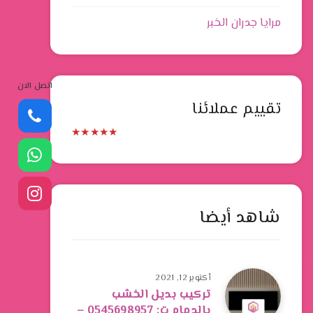
مرايا جدران الخبر
اتصل الان
تقييم عملائنا
★
★
★
★
★
شاهد أيضا
أكتوبر 12, 2021
تركيب بديل الخشب
بالدمام ت: 0545698957 –