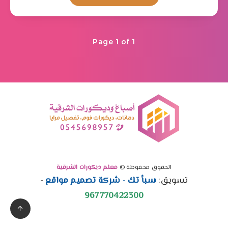
Page 1 of 1
الحقوق محفوظة ©
معلم ديكورات الشرقية
تسويق:
سبأ تك
-
شركة تصميم مواقع
-
967770422300