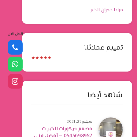
مرايا جدران الخبر
اتصل الان
تقييم عملائنا
★
★
★
★
★
شاهد أيضا
سبتمبر 25, 2021
مصمم ديكورات الخبر ت:
0545698957 – أفضل فني